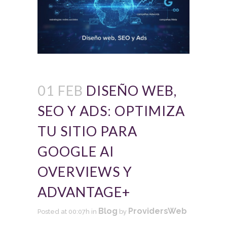
01 FEB
DISEÑO WEB,
SEO Y ADS: OPTIMIZA
TU SITIO PARA
GOOGLE AI
OVERVIEWS Y
ADVANTAGE+
Blog
ProvidersWeb
Posted at 00:07h
in
by